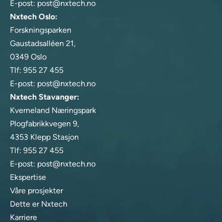
E-post:
post@nxtech.no
Nxtech Oslo:
Forskningsparken
Gaustadsalléen 21,
0349 Oslo
Tlf:
955 27 455
E-post:
post@nxtech.no
Nxtech Stavanger:
Kverneland Næringspark
Plogfabrikkvegen 9,
4353 Klepp Stasjon
Tlf:
955 27 455
E-post:
post@nxtech.no
Ekspertise
Våre prosjekter
Dette er Nxtech
Karriere