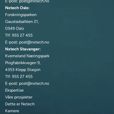
E-post:
post@nxtech.no
Nxtech Oslo:
Forskningsparken
Gaustadsalléen 21,
0349 Oslo
Tlf:
955 27 455
E-post:
post@nxtech.no
Nxtech Stavanger:
Kverneland Næringspark
Plogfabrikkvegen 9,
4353 Klepp Stasjon
Tlf:
955 27 455
E-post:
post@nxtech.no
Ekspertise
Våre prosjekter
Dette er Nxtech
Karriere